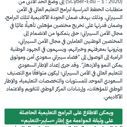
(SCyber-Edu – 1 : 2020) إلى وضع الحد الأدنى من
متطلبات الخطط الدراسية لبرامج التعليم العالي في الأمن
السيبراني. وذلك بهدف ضمان الجودة الأكاديمية لتلك البرامج،
وضمان قدرتها على تخريج مختصين مؤهلين تأهيلًا عاليًا في
مجال الأمن السيبراني؛ حتى يتمكنوا من الانضمام إلى
المختصين الوطنيين العاملين في مجال الأمن السيبراني،
ويثرونها بمعرفتهم وخبراتهم، ويسهمون في الجهود الوطنية
الرامية إلى الوصول إلى "فضاء سيبراني سعودي آمن وموثوق
يمكن النمو والازدهار". وقد جرى إعداد الإطار السعودي
للتعليم العالي في الأمن السيبراني؛ ليكون متوافقًا مع التصنيف
السعودي الموحد للمستويات والتخصصات التعليمية، والإطار
الوطني للمؤهلات، وإرشادات المركز الوطني للتقويم والاعتماد
الأكاديمي.
ويمكن الاطلاع على البرامج التعليمية الحاصلة
على وثيقة المواءمة مع إطار «سايبر-التعليم»