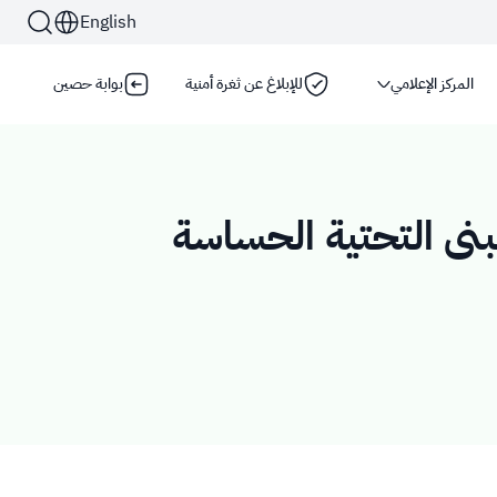
English
المركز الإعلامي
للإبلاغ عن ثغرة أمنية
بوابة حصين
ومية تستخدم بروتوكول
HTTPS
للتشفير والأمان
كة العربية السعودية تستخدم بروتوكول HTTPS للتشفير.
بنى التحتية الحساسة